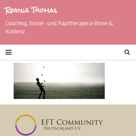
Regina Thomas
Coaching, Einzel- und Paartherapie in Bonn &
Koblenz