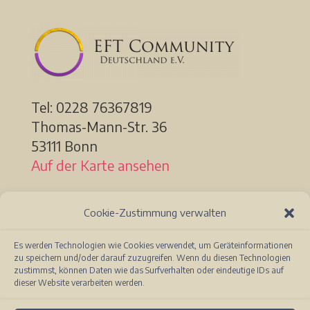
Tel: 0228
76367819
Thomas-Mann-Str. 36
53111 Bonn
Auf der Karte ansehen
Tel: 0261 13493091
Cookie-Zustimmung verwalten
Löhrstr. 91a
56068 Koblenz
Es werden Technologien wie Cookies verwendet, um Geräteinformationen
zu speichern und/oder darauf zuzugreifen. Wenn du diesen Technologien
Auf der Karte ansehen
zustimmst, können Daten wie das Surfverhalten oder eindeutige IDs auf
dieser Website verarbeiten werden.