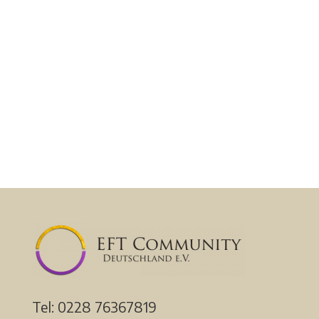
Tel: 0228
76367819