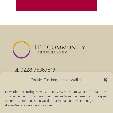
Tel: 0228
76367819
Thomas-Mann-Str. 36
Cookie-Zustimmung verwalten
53111 Bonn
Auf der Karte ansehen
Es werden Technologien wie Cookies verwendet, um Geräteinformationen
zu speichern und/oder darauf zuzugreifen. Wenn du diesen Technologien
zustimmst, können Daten wie das Surfverhalten oder eindeutige IDs auf
Tel: 0261 13493091
dieser Website verarbeiten werden.
Löhrstr. 91a