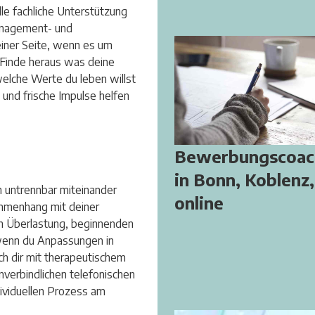
lle fachliche Unterstützung
anagement- und
iner Seite, wenn es um
 Finde heraus was deine
welche Werte du leben willst
 und frische Impulse helfen
Bewerbungscoac
in Bonn, Koblenz,
h untrennbar miteinander
online
mmenhang mit deiner
rch Überlastung, beginnenden
wenn du Anpassungen in
ch dir mit therapeutischem
nverbindlichen telefonischen
dividuellen Prozess am