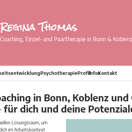
Regina Thomas
Coaching, Einzel- und Paartherapie in Bonn & Koblen
keitsentwicklung
Psychotherapie
Profil
Infos
Kontakt
aching in Bonn, Koblenz und 
- für dich und deine Potenzial
duellen Lösungsraum, um
dich im Arbeitskontext