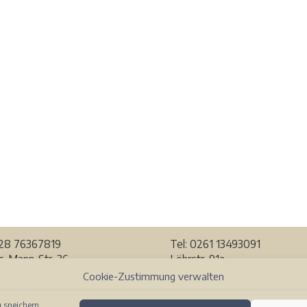
228
76367819
Tel: 0261 13493091
-Mann-Str. 36
Löhrstr. 91a
Bonn
56068 Koblenz
Cookie-Zustimmung verwalten
r Karte ansehen
Auf der Karte ansehen
 speichern