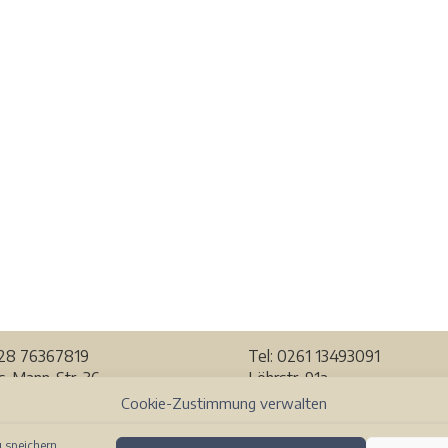
228
76367819
Tel: 0261 13493091
-Mann-Str. 36
Löhrstr. 91a
Bonn
56068 Koblenz
Cookie-Zustimmung verwalten
r Karte ansehen
Auf der Karte ansehen
 speichern