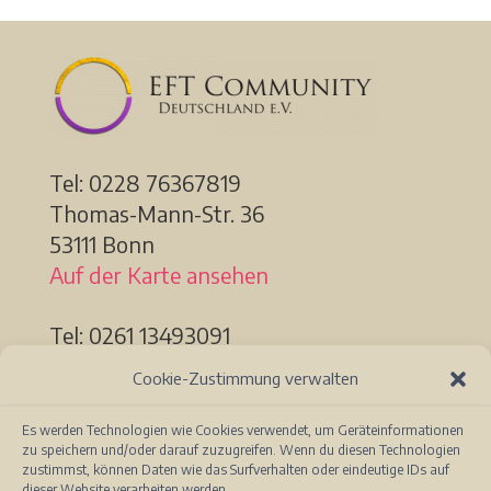
Tel: 0228
76367819
Thomas-Mann-Str. 36
53111 Bonn
Auf der Karte ansehen
Tel: 0261 13493091
Löhrstr. 91a
Cookie-Zustimmung verwalten
56068 Koblenz
Auf der Karte ansehen
Es werden Technologien wie Cookies verwendet, um Geräteinformationen
zu speichern und/oder darauf zuzugreifen. Wenn du diesen Technologien
zustimmst, können Daten wie das Surfverhalten oder eindeutige IDs auf
dieser Website verarbeiten werden.