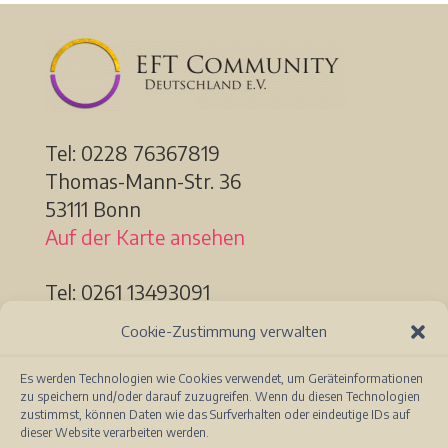
Tel: 0228
76367819
Thomas-Mann-Str. 36
53111 Bonn
Auf der Karte ansehen
Tel: 0261 13493091
Löhrstr. 91a
Cookie-Zustimmung verwalten
56068 Koblenz
Auf der Karte ansehen
Es werden Technologien wie Cookies verwendet, um Geräteinformationen
zu speichern und/oder darauf zuzugreifen. Wenn du diesen Technologien
zustimmst, können Daten wie das Surfverhalten oder eindeutige IDs auf
dieser Website verarbeiten werden.