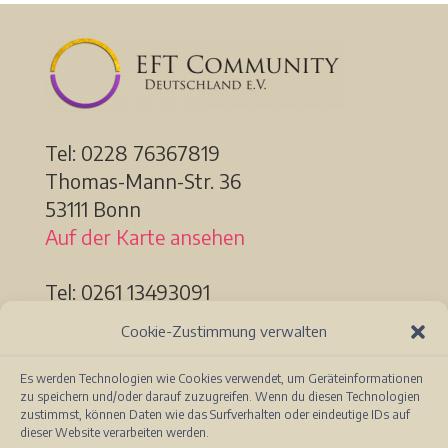
Tel: 0228
76367819
Thomas-Mann-Str. 36
53111 Bonn
Auf der Karte ansehen
Tel: 0261 13493091
Löhrstr. 91a
Cookie-Zustimmung verwalten
56068 Koblenz
Auf der Karte ansehen
Es werden Technologien wie Cookies verwendet, um Geräteinformationen
zu speichern und/oder darauf zuzugreifen. Wenn du diesen Technologien
zustimmst, können Daten wie das Surfverhalten oder eindeutige IDs auf
dieser Website verarbeiten werden.