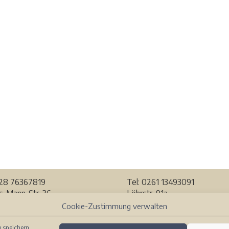
228
76367819
Tel: 0261 13493091
-Mann-Str. 36
Löhrstr. 91a
Bonn
56068 Koblenz
Cookie-Zustimmung verwalten
r Karte ansehen
Auf der Karte ansehen
 speichern