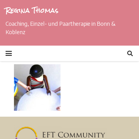
Regina Thomas
Coaching, Einzel- und Paartherapie in Bonn &
Koblenz