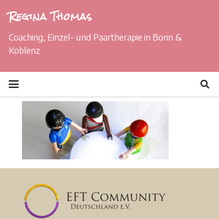
Regina Thomas
Coaching, Einzel- und Paartherapie in Bonn &
Koblenz