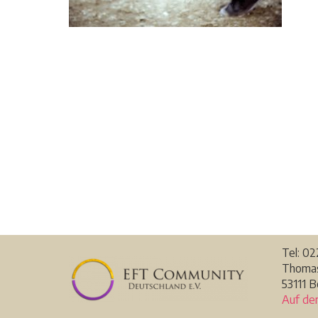
Tel: 0
Thomas
53111 
Auf de