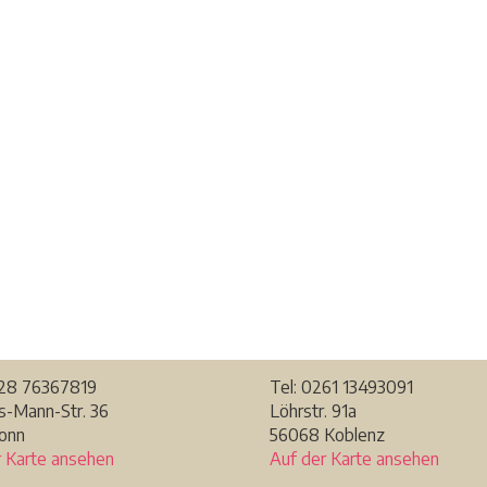
228
76367819
Tel: 0261 13493091
-Mann-Str. 36
Löhrstr. 91a
Bonn
56068 Koblenz
r Karte ansehen
Auf der Karte ansehen