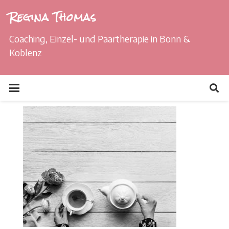
Regina Thomas
Coaching, Einzel- und Paartherapie in Bonn &
Koblenz