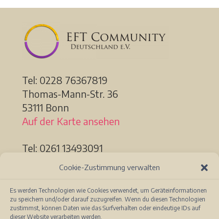
Tel: 0228
76367819
Thomas-Mann-Str. 36
53111 Bonn
Auf der Karte ansehen
Tel: 0261 13493091
Löhrstr. 91a
Cookie-Zustimmung verwalten
56068 Koblenz
Auf der Karte ansehen
Es werden Technologien wie Cookies verwendet, um Geräteinformationen
zu speichern und/oder darauf zuzugreifen. Wenn du diesen Technologien
zustimmst, können Daten wie das Surfverhalten oder eindeutige IDs auf
dieser Website verarbeiten werden.