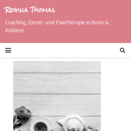
Regina Thomas
Coaching, Einzel- und Paartherapie in Bonn &
Koblenz