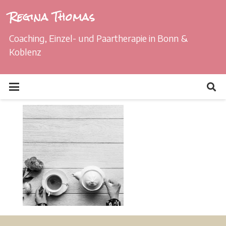
Regina Thomas
Coaching, Einzel- und Paartherapie in Bonn &
Koblenz