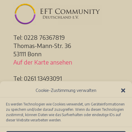
Tel: 0228
76367819
Thomas-Mann-Str. 36
53111 Bonn
Auf der Karte ansehen
Tel: 0261 13493091
Löhrstr. 91a
Cookie-Zustimmung verwalten
56068 Koblenz
Auf der Karte ansehen
Es werden Technologien wie Cookies verwendet, um Geräteinformationen
zu speichern und/oder darauf zuzugreifen. Wenn du diesen Technologien
zustimmst, können Daten wie das Surfverhalten oder eindeutige IDs auf
dieser Website verarbeiten werden.