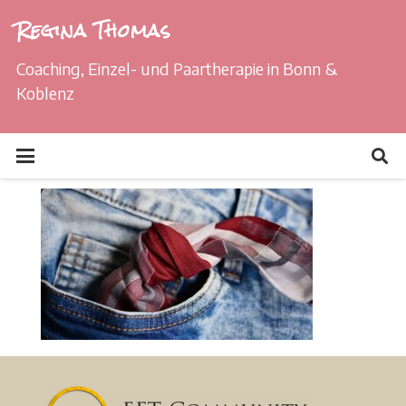
Regina Thomas
Coaching, Einzel- und Paartherapie in Bonn &
Koblenz