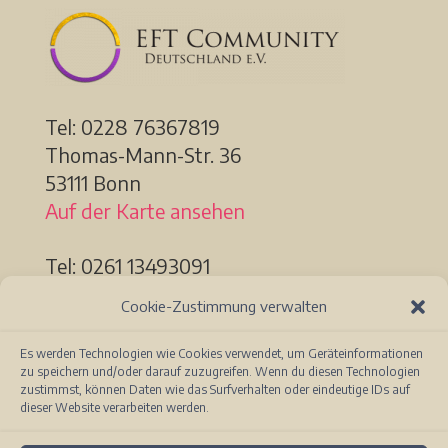
Tel: 0228
76367819
Thomas-Mann-Str. 36
53111 Bonn
Auf der Karte ansehen
Tel: 0261 13493091
Löhrstr. 91a
Cookie-Zustimmung verwalten
56068 Koblenz
Auf der Karte ansehen
Es werden Technologien wie Cookies verwendet, um Geräteinformationen
zu speichern und/oder darauf zuzugreifen. Wenn du diesen Technologien
zustimmst, können Daten wie das Surfverhalten oder eindeutige IDs auf
dieser Website verarbeiten werden.