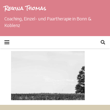
Regina Thomas
Coaching, Einzel- und Paartherapie in Bonn &
Koblenz