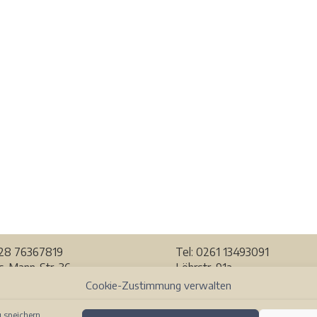
228
76367819
Tel: 0261 13493091
-Mann-Str. 36
Löhrstr. 91a
Bonn
56068 Koblenz
Cookie-Zustimmung verwalten
r Karte ansehen
Auf der Karte ansehen
 speichern