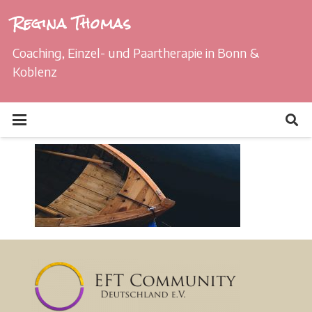
Regina Thomas
Coaching, Einzel- und Paartherapie in Bonn &
Koblenz