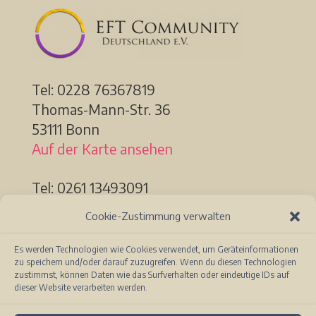
Tel: 0228
76367819
Thomas-Mann-Str. 36
53111 Bonn
Auf der Karte ansehen
Tel: 0261 13493091
Löhrstr. 91a
Cookie-Zustimmung verwalten
56068 Koblenz
Auf der Karte ansehen
Es werden Technologien wie Cookies verwendet, um Geräteinformationen
zu speichern und/oder darauf zuzugreifen. Wenn du diesen Technologien
zustimmst, können Daten wie das Surfverhalten oder eindeutige IDs auf
dieser Website verarbeiten werden.