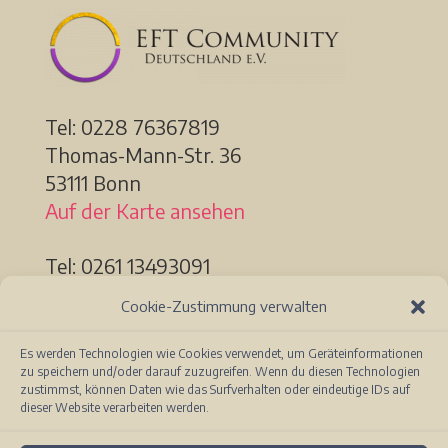
Tel: 0228
76367819
Thomas-Mann-Str. 36
53111 Bonn
Auf der Karte ansehen
Tel: 0261 13493091
Löhrstr. 91a
Cookie-Zustimmung verwalten
56068 Koblenz
Auf der Karte ansehen
Es werden Technologien wie Cookies verwendet, um Geräteinformationen
zu speichern und/oder darauf zuzugreifen. Wenn du diesen Technologien
zustimmst, können Daten wie das Surfverhalten oder eindeutige IDs auf
dieser Website verarbeiten werden.