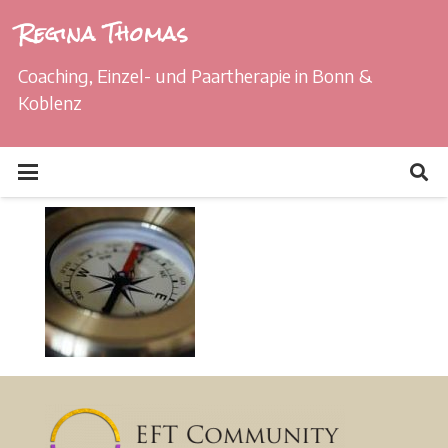
Regina Thomas
Coaching, Einzel- und Paartherapie in Bonn &
Koblenz