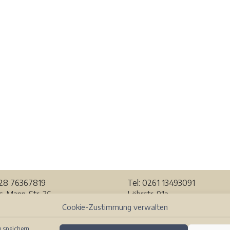
228
76367819
Tel: 0261 13493091
-Mann-Str. 36
Löhrstr. 91a
Bonn
56068 Koblenz
Cookie-Zustimmung verwalten
r Karte ansehen
Auf der Karte ansehen
 speichern