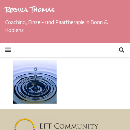
Regina Thomas
Coaching, Einzel- und Paartherapie in Bonn &
Koblenz